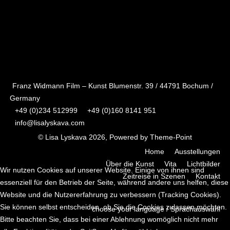
Werke wie ein
Teppich von Klängen
lebendes
und Rhythmen,
Wesen...
Harmonien und
Zurück
Dissonanzen...
Weiter
Franz Widmann Film – Kunst Blumenstr. 39 / 44791 Bochum /
Germany
+49 (0)234 512999
+49 (0)160 8141 951
info@lisalyskava.com
© Lisa Lyskava 2026, Powered by
Theme-Point
Home
Ausstellungen
Über die Kunst
Vita
Lichtbilder
Wir nutzen Cookies auf unserer Website. Einige von ihnen sind
Zeitreise in Szenen
Kontakt
essenziell für den Betrieb der Seite, während andere uns helfen, diese
Website und die Nutzererfahrung zu verbessern (Tracking Cookies).
Sie können selbst entscheiden, ob Sie die Cookies zulassen möchten.
choose your language / Sprachauswahl
Bitte beachten Sie, dass bei einer Ablehnung womöglich nicht mehr