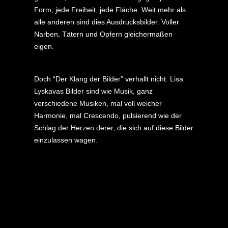
Form, jede Freiheit, jede Fläche. Weit mehr als
alle anderen sind dies Ausdrucksbilder. Voller
Narben, Tätern und Opfern gleichermaßen
eigen.
Doch “Der Klang der Bilder” verhallt nicht. Lisa
Lyskavas Bilder sind wie Musik, ganz
verschiedene Musiken, mal voll weicher
Harmonie, mal Crescendo, pulsierend wie der
Schlag der Herzen derer, die sich auf diese Bilder
einzulassen wagen.
Vorheriger
Nächster Beitrag: ... in
Beitrag: ...Für
der Tat empfängt den
die Künstlerin
Betrachter eine
ist jedes ihrer
Symphonie, ein ganzer